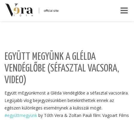
Toggle
naviga
EGYÜTT MEGYÜNK A GLÉLDA
VENDÉGLŐBE (SÉFASZTAL VACSORA,
VIDEO)
Együtt mEgyünkmost a Gléda Vendéglőbe a séfasztal vacsorára.
Legújabb vlog bejegyzésünkben betekinthettek ennek az
egészen különleges eseménynek a kulisszái mögé.
#együttmegyünk
by Tóth Vera & Zoltan Pauli film: Vagoart Films